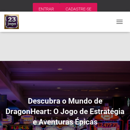
ENTRAR
CADASTRE-SE
A
L
T
E
R
N
A
R
N
A
V
E
G
A
Descubra o Mundo de
Ç
Ã
DragonHeart: O Jogo de Estratégia
O
e Aventuras Épicas