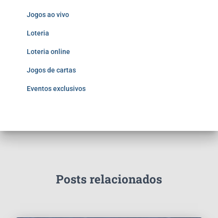
Jogos ao vivo
Loteria
Loteria online
Jogos de cartas
Eventos exclusivos
Posts relacionados