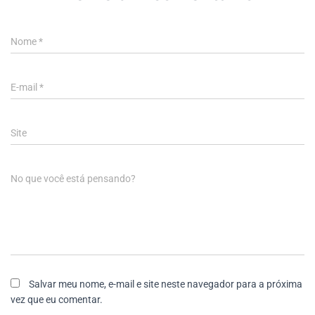
Nome
*
E-mail
*
Site
No que você está pensando?
Salvar meu nome, e-mail e site neste navegador para a próxima
vez que eu comentar.