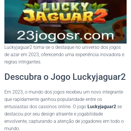
Luckyjaguar2 torna-se o destaque no universo dos jogos
de azar em 2023, oferecendo uma experiência inovadora e
regras intrigantes.
Descubra o Jogo Luckyjaguar2
Em 2023, o mundo dos jogos recebeu um novo integrante
que rapidamente ganhou popularidade entre os
entusiastas dos cassinos online. O jogo
Luckyjaguar2
se
destacou por seu design atraente e jogabilidade
envolvente, capturando a atenção de jogadores em todo o
mundo.