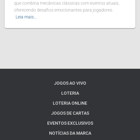
que combina mecânicas clássicas com eventos atuais,
oferecendo desafios emocionantes para jogadores.
Leia mais…
JOGOS AO VIVO
LOTERIA
LOTERIA ONLINE
JOGOS DE CARTAS
EVENTOS EXCLUSIVOS
NOTÍCIAS DA MARCA