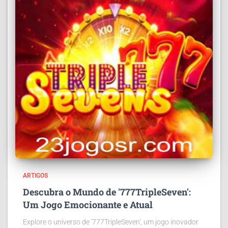
ARTIGOS
Descubra o Mundo de '777TripleSeven':
Um Jogo Emocionante e Atual
Explore o universo de '777TripleSeven', um jogo inovador