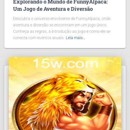
Explorando o Mundo de FunnyAlpaca:
Um Jogo de Aventura e Diversão
Descubra o universo envolvente de FunnyAlpaca, onde
aventura e diversão se encontram em um jogo único.
Conheça as regras, a introdução ao jogo e como ele se
conecta com eventos atuais.
Leia mais…