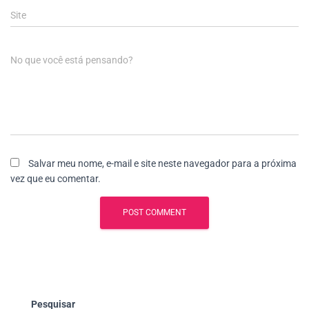
Site
No que você está pensando?
Salvar meu nome, e-mail e site neste navegador para a próxima
vez que eu comentar.
Pesquisar