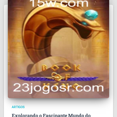
ARTIGOS
Explorando o Fascinante Mundo do