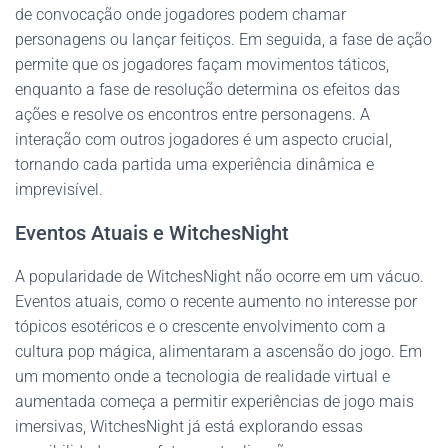
de convocação onde jogadores podem chamar
personagens ou lançar feitiços. Em seguida, a fase de ação
permite que os jogadores façam movimentos táticos,
enquanto a fase de resolução determina os efeitos das
ações e resolve os encontros entre personagens. A
interação com outros jogadores é um aspecto crucial,
tornando cada partida uma experiência dinâmica e
imprevisível.
Eventos Atuais e WitchesNight
A popularidade de WitchesNight não ocorre em um vácuo.
Eventos atuais, como o recente aumento no interesse por
tópicos esotéricos e o crescente envolvimento com a
cultura pop mágica, alimentaram a ascensão do jogo. Em
um momento onde a tecnologia de realidade virtual e
aumentada começa a permitir experiências de jogo mais
imersivas, WitchesNight já está explorando essas