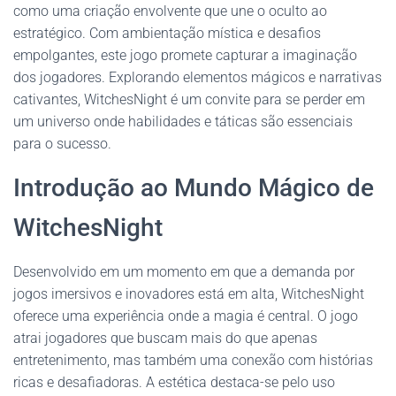
como uma criação envolvente que une o oculto ao
estratégico. Com ambientação mística e desafios
empolgantes, este jogo promete capturar a imaginação
dos jogadores. Explorando elementos mágicos e narrativas
cativantes, WitchesNight é um convite para se perder em
um universo onde habilidades e táticas são essenciais
para o sucesso.
Introdução ao Mundo Mágico de
WitchesNight
Desenvolvido em um momento em que a demanda por
jogos imersivos e inovadores está em alta, WitchesNight
oferece uma experiência onde a magia é central. O jogo
atrai jogadores que buscam mais do que apenas
entretenimento, mas também uma conexão com histórias
ricas e desafiadoras. A estética destaca-se pelo uso