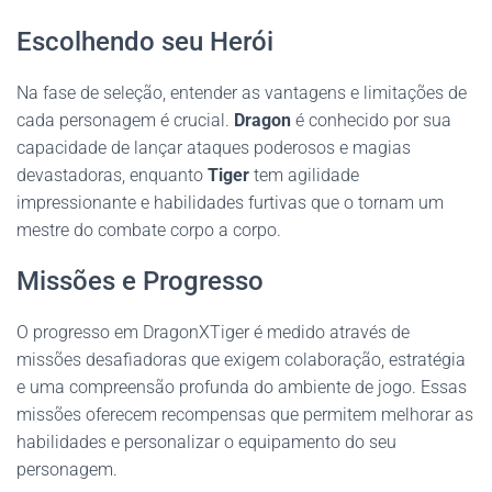
Escolhendo seu Herói
Na fase de seleção, entender as vantagens e limitações de
cada personagem é crucial.
Dragon
é conhecido por sua
capacidade de lançar ataques poderosos e magias
devastadoras, enquanto
Tiger
tem agilidade
impressionante e habilidades furtivas que o tornam um
mestre do combate corpo a corpo.
Missões e Progresso
O progresso em DragonXTiger é medido através de
missões desafiadoras que exigem colaboração, estratégia
e uma compreensão profunda do ambiente de jogo. Essas
missões oferecem recompensas que permitem melhorar as
habilidades e personalizar o equipamento do seu
personagem.