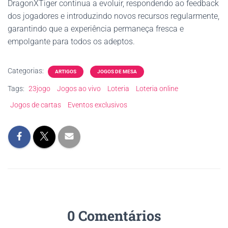
DragonXTiger continua a evoluir, respondendo ao feedback
dos jogadores e introduzindo novos recursos regularmente,
garantindo que a experiência permaneça fresca e
empolgante para todos os adeptos.
Categorias:
ARTIGOS
JOGOS DE MESA
Tags:
23jogo
Jogos ao vivo
Loteria
Loteria online
Jogos de cartas
Eventos exclusivos
0 Comentários