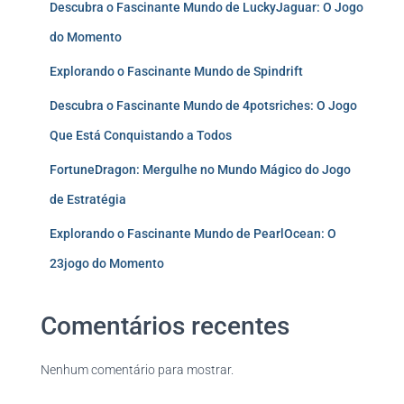
Descubra o Fascinante Mundo de LuckyJaguar: O Jogo
do Momento
Explorando o Fascinante Mundo de Spindrift
Descubra o Fascinante Mundo de 4potsriches: O Jogo
Que Está Conquistando a Todos
FortuneDragon: Mergulhe no Mundo Mágico do Jogo
de Estratégia
Explorando o Fascinante Mundo de PearlOcean: O
23jogo do Momento
Comentários recentes
Nenhum comentário para mostrar.