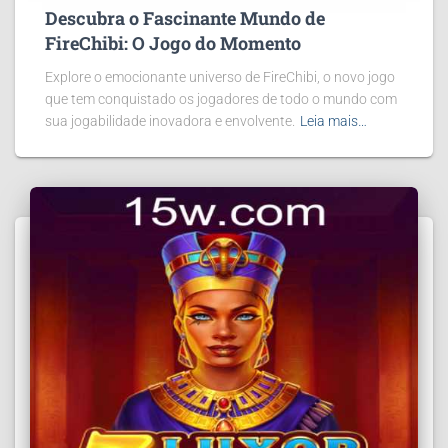
Descubra o Fascinante Mundo de
FireChibi: O Jogo do Momento
Explore o emocionante universo de FireChibi, o novo jogo
que tem conquistado os jogadores de todo o mundo com
sua jogabilidade inovadora e envolvente.
Leia mais…