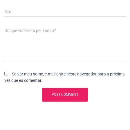
Site
No que você está pensando?
Salvar meu nome, e-mail e site neste navegador para a próxima
vez que eu comentar.