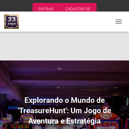
ENTRAR
CADASTRE-SE
A
L
T
E
R
N
A
R
N
A
V
E
G
A
Explorando o Mundo de
Ç
Ã
'TreasureHunt': Um Jogo de
O
Aventura e Estratégia