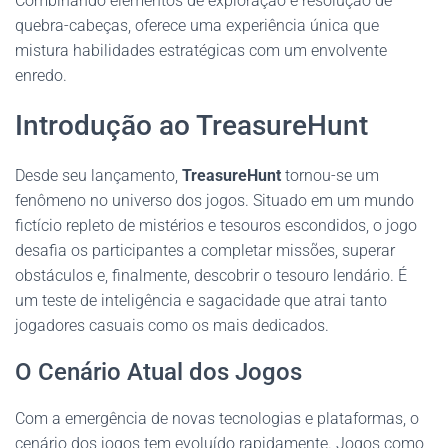
Combinando elementos de exploração e resolução de
quebra-cabeças, oferece uma experiência única que
mistura habilidades estratégicas com um envolvente
enredo.
Introdução ao TreasureHunt
Desde seu lançamento,
TreasureHunt
tornou-se um
fenômeno no universo dos jogos. Situado em um mundo
fictício repleto de mistérios e tesouros escondidos, o jogo
desafia os participantes a completar missões, superar
obstáculos e, finalmente, descobrir o tesouro lendário. É
um teste de inteligência e sagacidade que atrai tanto
jogadores casuais como os mais dedicados.
O Cenário Atual dos Jogos
Com a emergência de novas tecnologias e plataformas, o
cenário dos jogos tem evoluído rapidamente. Jogos como