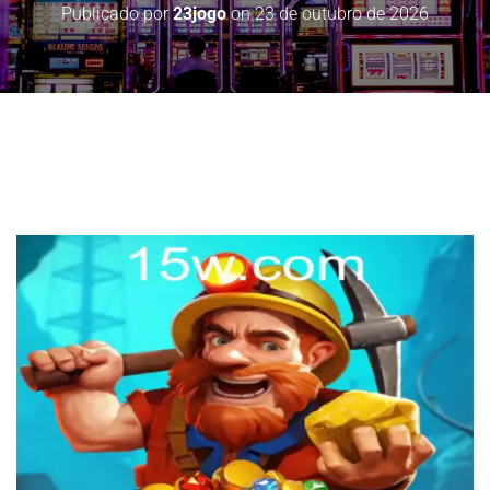
Publicado por
23jogo
on
23 de outubro de 2026