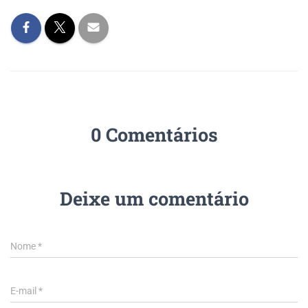
0 Comentários
Deixe um comentário
Nome
*
E-mail
*