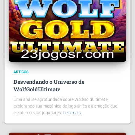
ARTIGOS
Desvendando o Universo de
WolfGoldUltimate
Uma análise aprofundada sobre WolfGoldUltimate,
explorando sua mecânica de jogo única e a emoção que
ele oferece aos jogadores.
Leia mais…