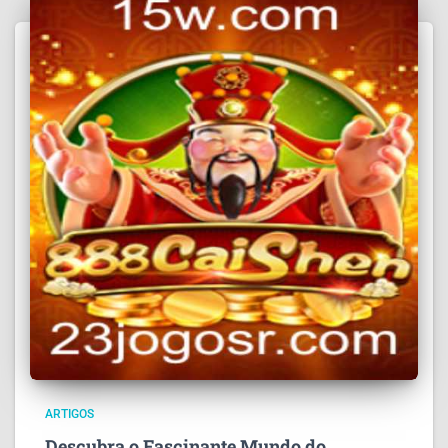
ARTIGOS
Descubra o Fascinante Mundo do