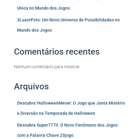
Única no Mundo dos Jogos
3LuxorPots: Um Novo Universo de Possibilidades no
Mundo dos Jogos
Comentários recentes
Nenhum comentário para mostrar.
Arquivos
Descubra 'HalloweenMeow': O Jogo que Junta Mistério
e Diversão na Temporada de Halloween
Descubra Super777II: O Novo Fenômeno dos Jogos
com a Palavra-Chave 23jogo