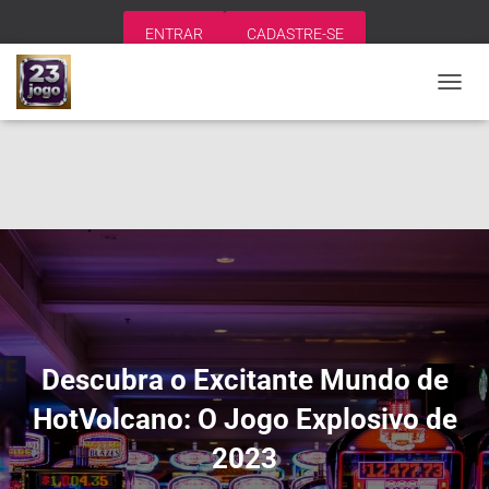
ENTRAR
CADASTRE-SE
A
L
T
E
R
N
A
R
N
A
V
E
G
A
Descubra o Excitante Mundo de
Ç
Ã
HotVolcano: O Jogo Explosivo de
O
2023