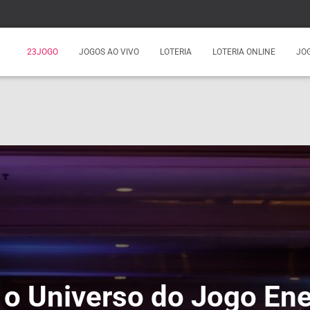
23JOGO
JOGOS AO VIVO
LOTERIA
LOTERIA ONLINE
JO
 o Universo do Jogo Ene