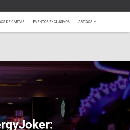
GOS DE CARTAS
EVENTOS EXCLUSIVOS
ARTIGOS
rgyJoker: