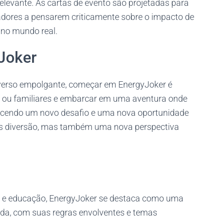
elevante. As cartas de evento são projetadas para
ogadores a pensarem criticamente sobre o impacto de
no mundo real.
Joker
iverso empolgante, começar em EnergyJoker é
os ou familiares e embarcar em uma aventura onde
ecendo um novo desafio e uma nova oportunidade
as diversão, mas também uma nova perspectiva
o e educação, EnergyJoker se destaca como uma
ida, com suas regras envolventes e temas