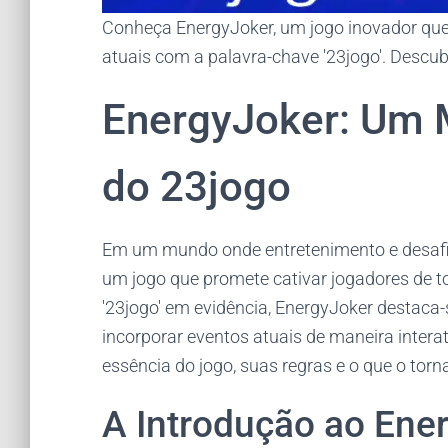
Conheça EnergyJoker, um jogo inovador que 
atuais com a palavra-chave '23jogo'. Descub
EnergyJoker: Um 
do 23jogo
Em um mundo onde entretenimento e desafi
um jogo que promete cativar jogadores de t
'23jogo' em evidência, EnergyJoker destaca-
incorporar eventos atuais de maneira intera
essência do jogo, suas regras e o que o torna
A Introdução ao Ene