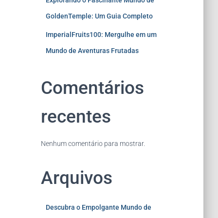
Explorando o Fascinante Mundo de
GoldenTemple: Um Guia Completo
ImperialFruits100: Mergulhe em um
Mundo de Aventuras Frutadas
Comentários
recentes
Nenhum comentário para mostrar.
Arquivos
Descubra o Empolgante Mundo de