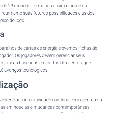
go de 23 rodadas, formando assim o nome da
diretamente suas futuras possibilidades e as dos
gico do jogo.
ra
aralhos de cartas de energia e eventos, fichas de
 jogador. Os jogadores devem gerenciar seus
tar táticas baseadas em cartas de eventos, que
té avanços tecnológicos.
lização
Joker é sua interatividade contínua com eventos do
adas em notícias e mudanças contemporâneas