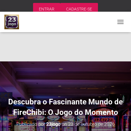
ENTRAR
CADASTRE-SE
A
L
T
E
R
N
A
R
N
A
V
E
G
A
Descubra o Fascinante Mundo de
Ç
Ã
FireChibi: O Jogo do Momento
O
Publicado por
23jogo
on
23 de outubro de 2026