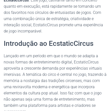
EcstaticCircus
. Este jogo, cativante tanto em conceito
quanto em execução, está rapidamente se tornando um
dos favoritos nos círculos de entusiastas de jogos. Com
uma combinação única de estratégia, criatividade e
interação social, EcstaticCircus promete uma experiência
de jogo incomparável.
Introdução ao EcstaticCircus
Lançado em um período em que o mundo se adapta a
novas formas de entretenimento digital, EcstaticCircus
aproveita a crescente demanda por experiências virtuais
imersivas. A temática do circo é central no jogo, trazendo à
memória a nostalgia das tradições circenses, mas com
uma reviravolta moderna e energética que incorpora
elementos da cultura pop atual. Isso faz com que o jogo
não apenas seja uma forma de entretenimento, mas
também uma plataforma para artistas e criadores se