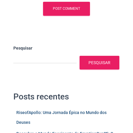
Pesquisar
PESQUISAR
Posts recentes
RiseofApollo: Uma Jornada Épica no Mundo dos
Deuses