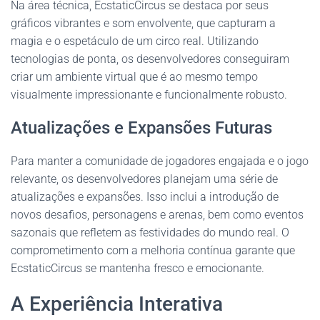
Na área técnica, EcstaticCircus se destaca por seus
gráficos vibrantes e som envolvente, que capturam a
magia e o espetáculo de um circo real. Utilizando
tecnologias de ponta, os desenvolvedores conseguiram
criar um ambiente virtual que é ao mesmo tempo
visualmente impressionante e funcionalmente robusto.
Atualizações e Expansões Futuras
Para manter a comunidade de jogadores engajada e o jogo
relevante, os desenvolvedores planejam uma série de
atualizações e expansões. Isso inclui a introdução de
novos desafios, personagens e arenas, bem como eventos
sazonais que refletem as festividades do mundo real. O
comprometimento com a melhoria contínua garante que
EcstaticCircus se mantenha fresco e emocionante.
A Experiência Interativa