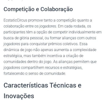
Competição e Colaboração
EcstaticCircus promove tanto a competição quanto a
colaboração entre os jogadores. Em cada rodada, os
participantes têm a opção de competir individualmente em
busca de glória pessoal, ou formar alianças com outros
jogadores para conquistar prêmios coletivos. Essa
dinâmica de jogo não apenas aumenta a complexidade
estratégica, mas também incentiva a criação de
comunidades dentro do jogo. As alianças permitem que
jogadores compartilhem recursos e estratégias,
fortalecendo o senso de comunidade.
Características Técnicas e
Inovações