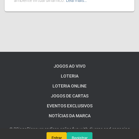
ambiente virtual dinâmico.
Leia mais…
JOGOS AO VIVO
LOTERIA
LOTERIA ONLINE
JOGOS DE CARTAS
EVENTOS EXCLUSIVOS
NOTÍCIAS DA MARCA
© 23jogoDiscover endless online fun with diverse and engaging
games for all ages at 23jogo.
Mapa do site do Google
Entrar
Registrar