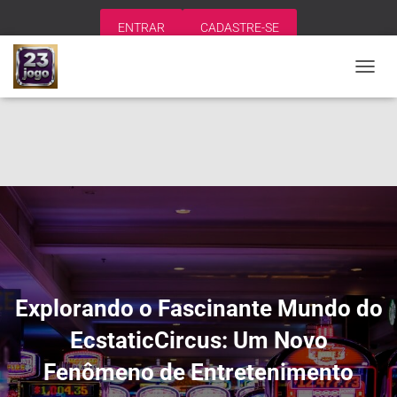
ENTRAR
CADASTRE-SE
A
L
T
E
R
N
A
R
N
A
V
E
G
A
Explorando o Fascinante Mundo do
Ç
Ã
EcstaticCircus: Um Novo
O
Fenômeno de Entretenimento