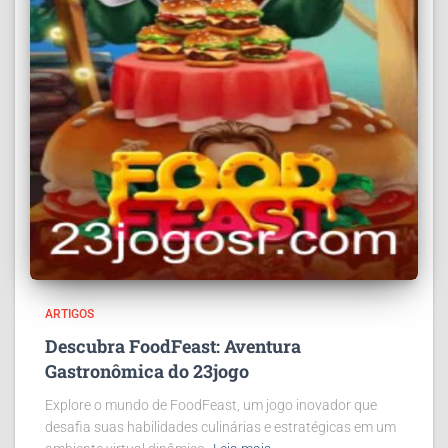
ARTIGOS
Descubra FoodFeast: Aventura
Gastronômica do 23jogo
Explore o mundo de FoodFeast, um jogo inovador que
desafia suas habilidades culinárias e estratégicas em um