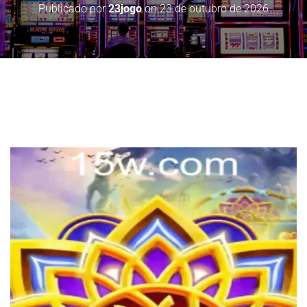
Publicado por
23jogo
on
23 de outubro de 2026