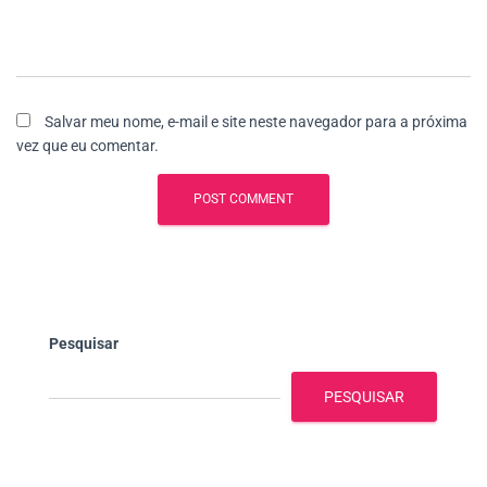
Salvar meu nome, e-mail e site neste navegador para a próxima
vez que eu comentar.
Pesquisar
PESQUISAR