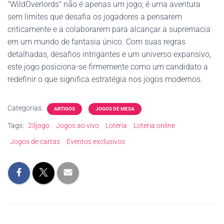
"WildOverlords" não é apenas um jogo; é uma aventura
sem limites que desafia os jogadores a pensarem
criticamente e a colaborarem para alcançar a supremacia
em um mundo de fantasia único. Com suas regras
detalhadas, desafios intrigantes e um universo expansivo,
este jogo posiciona-se firmemente como um candidato a
redefinir o que significa estratégia nos jogos modernos.
Categorias:
ARTIGOS
JOGOS DE MESA
Tags:
23jogo
Jogos ao vivo
Loteria
Loteria online
Jogos de cartas
Eventos exclusivos