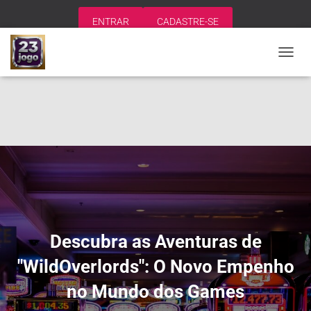
ENTRAR
CADASTRE-SE
A
L
T
E
R
N
A
R
N
A
V
E
G
A
Descubra as Aventuras de
Ç
Ã
"WildOverlords": O Novo Empenho
O
no Mundo dos Games