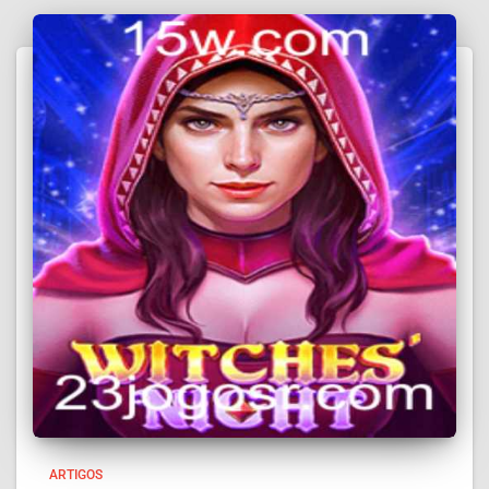
ARTIGOS