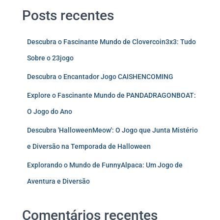
Posts recentes
Descubra o Fascinante Mundo de Clovercoin3x3: Tudo
Sobre o 23jogo
Descubra o Encantador Jogo CAISHENCOMING
Explore o Fascinante Mundo de PANDADRAGONBOAT:
O Jogo do Ano
Descubra 'HalloweenMeow': O Jogo que Junta Mistério
e Diversão na Temporada de Halloween
Explorando o Mundo de FunnyAlpaca: Um Jogo de
Aventura e Diversão
Comentários recentes