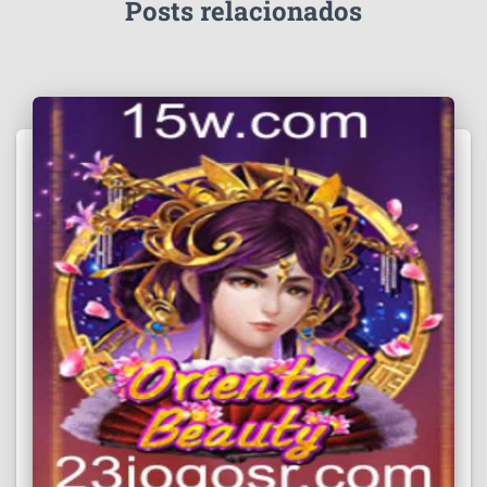
Posts relacionados