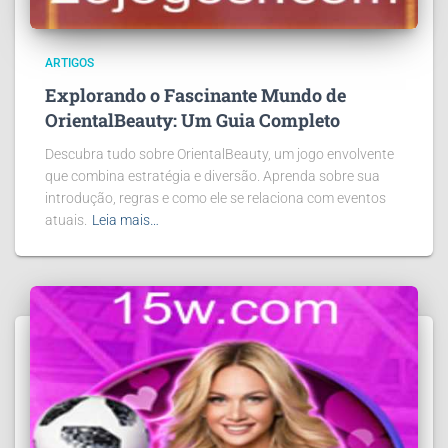
ARTIGOS
Explorando o Fascinante Mundo de
OrientalBeauty: Um Guia Completo
Descubra tudo sobre OrientalBeauty, um jogo envolvente
que combina estratégia e diversão. Aprenda sobre sua
introdução, regras e como ele se relaciona com eventos
atuais.
Leia mais…