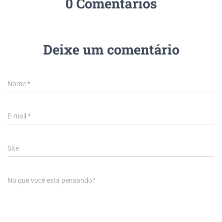
0 Comentários
Deixe um comentário
Nome
*
E-mail
*
Site
No que você está pensando?