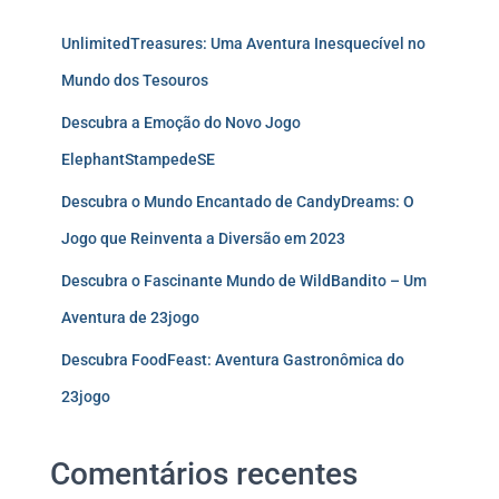
UnlimitedTreasures: Uma Aventura Inesquecível no
Mundo dos Tesouros
Descubra a Emoção do Novo Jogo
ElephantStampedeSE
Descubra o Mundo Encantado de CandyDreams: O
Jogo que Reinventa a Diversão em 2023
Descubra o Fascinante Mundo de WildBandito – Um
Aventura de 23jogo
Descubra FoodFeast: Aventura Gastronômica do
23jogo
Comentários recentes