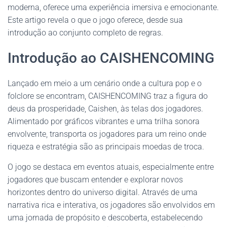
moderna, oferece uma experiência imersiva e emocionante.
Este artigo revela o que o jogo oferece, desde sua
introdução ao conjunto completo de regras.
Introdução ao CAISHENCOMING
Lançado em meio a um cenário onde a cultura pop e o
folclore se encontram, CAISHENCOMING traz a figura do
deus da prosperidade, Caishen, às telas dos jogadores.
Alimentado por gráficos vibrantes e uma trilha sonora
envolvente, transporta os jogadores para um reino onde
riqueza e estratégia são as principais moedas de troca.
O jogo se destaca em eventos atuais, especialmente entre
jogadores que buscam entender e explorar novos
horizontes dentro do universo digital. Através de uma
narrativa rica e interativa, os jogadores são envolvidos em
uma jornada de propósito e descoberta, estabelecendo