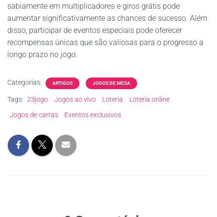
sabiamente em multiplicadores e giros grátis pode
aumentar significativamente as chances de sucesso. Além
disso, participar de eventos especiais pode oferecer
recompensas únicas que são valiosas para o progresso a
longo prazo no jogo.
Categorias:
ARTIGOS
JOGOS DE MESA
Tags:
23jogo
Jogos ao vivo
Loteria
Loteria online
Jogos de cartas
Eventos exclusivos