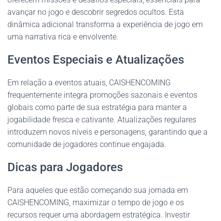
avançar no jogo e descobrir segredos ocultos. Esta
dinâmica adicional transforma a experiência de jogo em
uma narrativa rica e envolvente.
Eventos Especiais e Atualizações
Em relação a eventos atuais, CAISHENCOMING
frequentemente integra promoções sazonais e eventos
globais como parte de sua estratégia para manter a
jogabilidade fresca e cativante. Atualizações regulares
introduzem novos níveis e personagens, garantindo que a
comunidade de jogadores continue engajada.
Dicas para Jogadores
Para aqueles que estão começando sua jornada em
CAISHENCOMING, maximizar o tempo de jogo e os
recursos requer uma abordagem estratégica. Investir