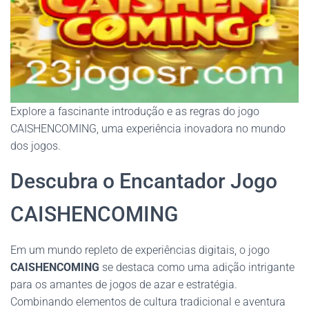
Explore a fascinante introdução e as regras do jogo
CAISHENCOMING, uma experiência inovadora no mundo
dos jogos.
Descubra o Encantador Jogo
CAISHENCOMING
Em um mundo repleto de experiências digitais, o jogo
CAISHENCOMING
se destaca como uma adição intrigante
para os amantes de jogos de azar e estratégia.
Combinando elementos de cultura tradicional e aventura